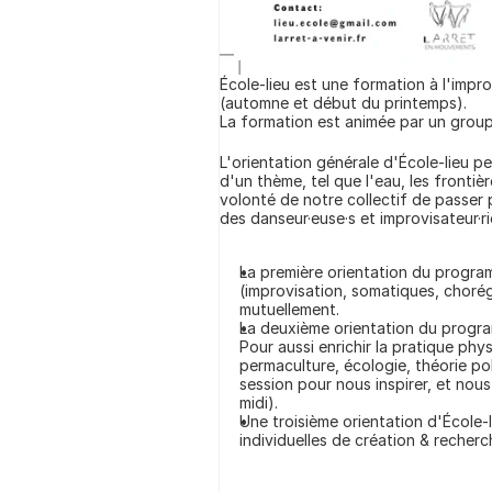
École-lieu est une formation à l'impro
(automne et début du printemps).
La formation est animée par un grou
L'orientation générale d'École-lieu p
d'un thème, tel que l'eau, les frontiè
volonté de notre collectif de passer 
des danseur·euse·s et improvisateur·ri
La première orientation du program
(improvisation, somatiques, chorég
mutuellement.
La deuxième orientation du progra
Pour aussi enrichir la pratique phy
permaculture, écologie, théorie po
session pour nous inspirer, et nou
midi).
Une troisième orientation d'École-l
individuelles de création & recherc