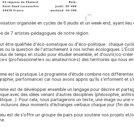
visation organisée en cycles de 6 jeudis et un week-end, ayant lieu 
pe de 7 artistes-pédagogues de notre région.
eut être qualifiée d'éco-somatique ou d'éco-politique : chaque cycle
res ou la question de l'attachement à nos niches écologiques. L'École
plus de temps en studio pour étudier ensemble, et d’ouvrir/co-créer
ce·s (professionnel·le·s ou amateur·rice·s) des territoires qui nous en
me est la pratique. Le programme d’étude combine nos différentes p
raphie, performance) car nous avons appris qu’ils s’informent et s’e
mme est de développer ensemble un langage pour décrire et partage
sique avec des idées venant d’autres disciplines (philosophie, anthro
litique…). Pour cela, nous partagerons un texte, une image ou une 
s inclurons deux moments d’échanges verbaux chaque jour (fin de ma
ieu est de s’offrir un groupe de pairs pour soutenir nos projets et/o
he.