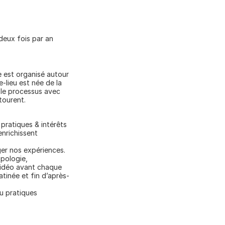
deux fois par an 
 est organisé autour 
-lieu est née de la 
 le processus avec 
tourent.
ratiques & intérêts 
nrichissent 
r nos expériences. 
pologie, 
vidéo avant chaque 
tinée et fin d’après-
u pratiques 