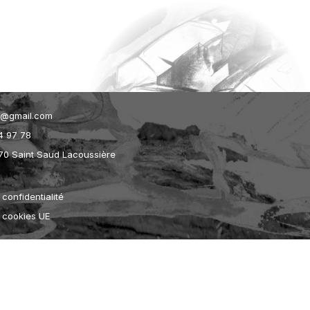
et@gmail.com
4 97 78
70 Saint Saud Lacoussière
 confidentialité
e cookies UE