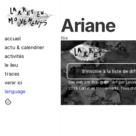
Ariane
tba
accueil
actu & calendrier
activités
le lieu
S'inscrire à la liste de di
traces
venir ici
Site web par 
Bob
 @
Art par Louve
2024 Larret en mouvements. Tous droi
language