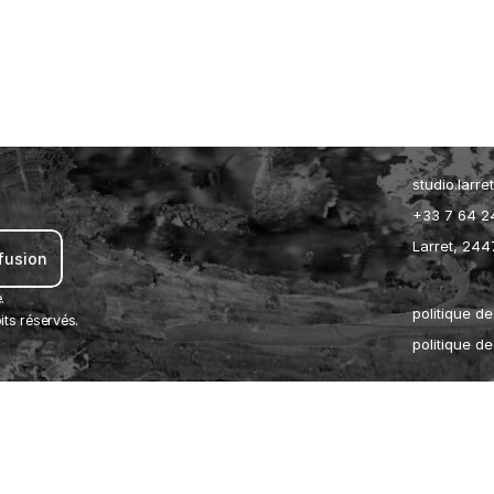
studio.larr
+33 7 64 2
Larret, 244
ffusion 
.
politique de
ts réservés.
politique d