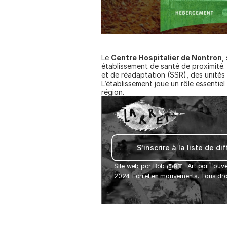
Le 
Centre Hospitalier de Nontron
,
établissement de santé de proximité. 
et de réadaptation (SSR), des unités
L’établissement joue un rôle essentiel
région.
S'inscrire à la liste de di
Site web par 
Bob
 @
Art par Louve
2024 Larret en mouvements. Tous droi