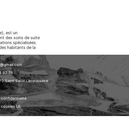
, est un 
t des soins de suite 
ions spécialisées. 
des habitants de la 
et@gmail.com
4 97 78
70 Saint Saud Lacoussière
 confidentialité
e cookies UE