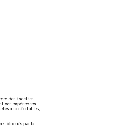
rger des facettes 
nt ces expériences 
lles inconfortables, 
es bloqués par la 