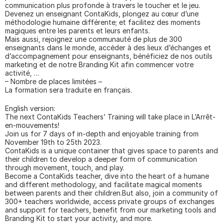
communication plus profonde à travers le toucher et le jeu.
Devenez un enseignant ContaKids, plongez au cœur d’une 
méthodologie humaine différente; et facilitez des moments 
magiques entre les parents et leurs enfants. 
Mais aussi, rejoignez une communauté de plus de 300 
enseignants dans le monde, accéder à des lieux d’échanges et 
d’accompagnement pour enseignants, bénéficiez de nos outils 
marketing et de notre Branding Kit afin commencer votre 
activité, …
– Nombre de places limitées – 
La formation sera traduite en français.
English version:
The next ContaKids Teachers’ Training will take place in L’Arrêt-
en-mouvements! 
Join us for 7 days of in-depth and enjoyable training from 
November 19th to 25th 2023.
ContaKids is a unique container that gives space to parents and 
their children to develop a deeper form of communication 
through movement, touch, and play. 
Become a ContaKids teacher, dive into the heart of a humane 
and different methodology, and facilitate magical moments 
between parents and their children.But also, join a community of 
300+ teachers worldwide, access private groups of exchanges 
and support for teachers, benefit from our marketing tools and 
Branding Kit to start your activity, and more. 