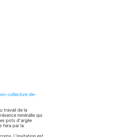
on-collective-de-
 travail de la 
ésence minéralle qui 
es pots d'argile 
fera par la 
orps. L'invitation est 