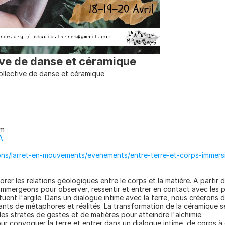
ive de danse et céramique
collective de danse et céramique
rm
A
ons/larret-en-mouvements/evenements/entre-terre-et-corps-immersi
rer les relations géologiques entre le corps et la matière. A partir du
mmergeons pour observer, ressentir et entrer en contact avec les pr
tuent l'argile. Dans un dialogue intime avec la terre, nous créerons d
ts de métaphores et réalités. La transformation de la céramique se 
les strates de gestes et de matières pour atteindre l'alchimie.
our convoquer la terre et entrer dans un dialogue intime, de corps à c