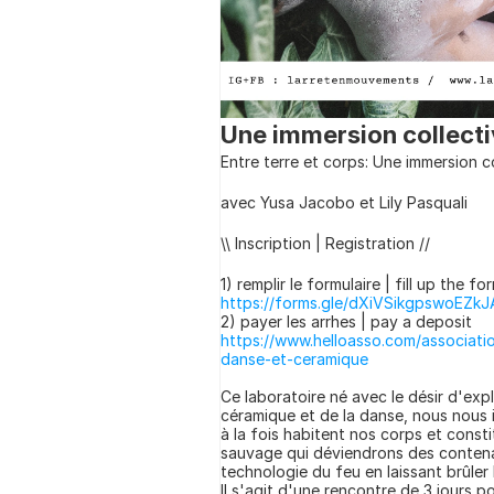
Une immersion collect
Entre terre et corps: Une immersion 
avec Yusa Jacobo et Lily Pasquali
\\ Inscription | Registration //
1) remplir le formulaire | fill up the fo
https://forms.gle/dXiVSikgpswoEZkJ
2) payer les arrhes | pay a deposit
https://www.helloasso.com/associati
danse-et-ceramique
Ce laboratoire né avec le désir d'explo
céramique et de la danse, nous nous i
à la fois habitent nos corps et consti
sauvage qui déviendrons des contenan
technologie du feu en laissant brûler 
Il s'agit d'une rencontre de 3 jours p