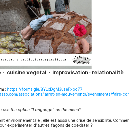
  cuisine vegetal  ·  improvisation · relationalitè
rm :
 https://forms.gle/8YLxDgM3useFxpc77
oasso.com/associations/larret-en-mouvements/evenements/faire-co
se use the option “Language” on the menu*
nt environnementale ; elle est aussi une crise de sensibilité. Comm
ur expérimenter d'autres façons de coexister ?