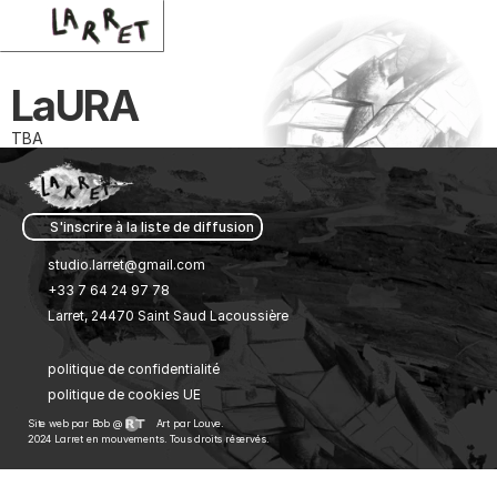
LaURA
TBA
S'inscrire à la liste de diffusion 
studio.larret@gmail.com
+33 7 64 24 97 78
Larret, 24470 Saint Saud Lacoussière
politique de confidentialité
politique de cookies UE
Site web par Bob @ 
Art par Louve.
2024 Larret en mouvements. Tous droits réservés.