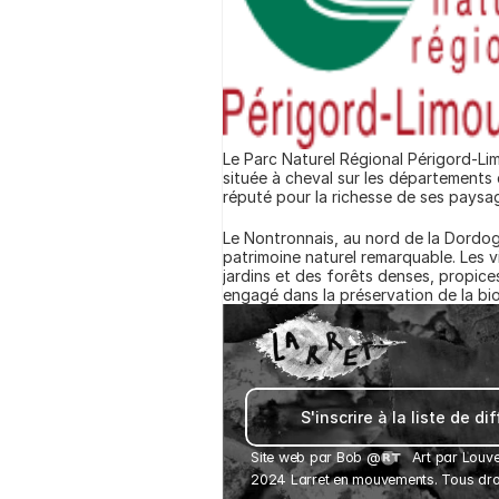
Le Parc Naturel Régional Périgord-Lim
située à cheval sur les départements 
réputé pour la richesse de ses paysage
Le Nontronnais, au nord de la Dordogn
patrimoine naturel remarquable. Les v
jardins et des forêts denses, propices
engagé dans la préservation de la bi
S'inscrire à la liste de di
Site web par 
Bob
 @
Art par Louve
2024 Larret en mouvements. Tous droi