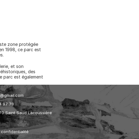
aste zone protégée 
n 1998, ce parc est 
s.
rie, et son 
éhistoriques, des 
Le parc est également 
et@gmail.com
4 97 78
70 Saint Saud Lacoussière
 confidentialité