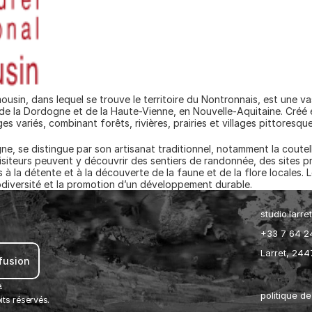
ousin, dans lequel se trouve le territoire du Nontronnais, est une v
de la Dordogne et de la Haute-Vienne, en Nouvelle-Aquitaine. Créé e
s variés, combinant forêts, rivières, prairies et villages pittoresque
e, se distingue par son artisanat traditionnel, notamment la coutelle
isiteurs peuvent y découvrir des sentiers de randonnée, des sites pr
 à la détente et à la découverte de la faune et de la flore locales. 
odiversité et la promotion d’un développement durable.
studio.larr
+33 7 64 2
Larret, 244
ffusion 
.
politique de
ts réservés.