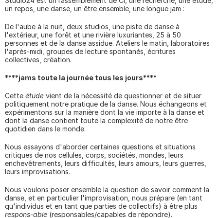
Studio24 est un rassemblement de CI, une recherche, une étude, 
un repos, une danse, un être ensemble, une longue jam :
De l'aube à la nuit, deux studios, une piste de danse à 
l'extérieur, une forêt et une rivière luxuriantes, 25 à 50 
personnes et de la danse assidue. Ateliers le matin, laboratoires 
l'après-midi, groupes de lecture spontanés, écritures 
collectives, création.
****jams toute la journée tous les jours****
Cette 
étude
 vient de la nécessité de questionner et de situer 
politiquement notre pratique de la danse. Nous échangeons et 
expérimentons sur la manière dont la vie importe à la danse et 
dont la danse contient toute la complexité de notre être 
quotidien dans le monde.
Nous essayons d'aborder certaines questions et situations 
critiques de nos cellules, corps, sociétés, mondes, leurs 
enchevêtrements, leurs difficultés, leurs amours, leurs guerres, 
leurs improvisations.
Nous voulons poser ensemble la question de savoir comment la 
danse, et en particulier l'improvisation, nous prépare (en tant 
qu'individus et en tant que parties de collectifs) à être plus 
respons-able
 (responsables/capables de répondre).