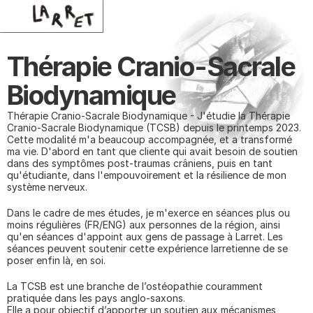
Thérapie Cranio-Sacrale 
Biodynamique
Thérapie Cranio-Sacrale Biodynamique - J'étudie la Thérapie 
Cranio-Sacrale Biodynamique (TCSB) depuis le printemps 2023. 
Cette modalité m'a beaucoup accompagnée, et a transformé 
ma vie. D'abord en tant que cliente qui avait besoin de soutien 
dans des symptômes post-traumas crâniens, puis en tant 
qu'étudiante, dans l'empouvoirement et la résilience de mon 
système nerveux.
Dans le cadre de mes études, je m'exerce en séances plus ou 
moins régulières (FR/ENG) aux personnes de la région, ainsi 
qu'en séances d'appoint aux gens de passage à Larret. Les 
séances peuvent soutenir cette expérience larretienne de se 
poser enfin là, en soi.
La TCSB est une branche de l’ostéopathie couramment 
pratiquée dans les pays anglo-saxons.
Elle a pour objectif d’apporter un soutien aux mécanismes 