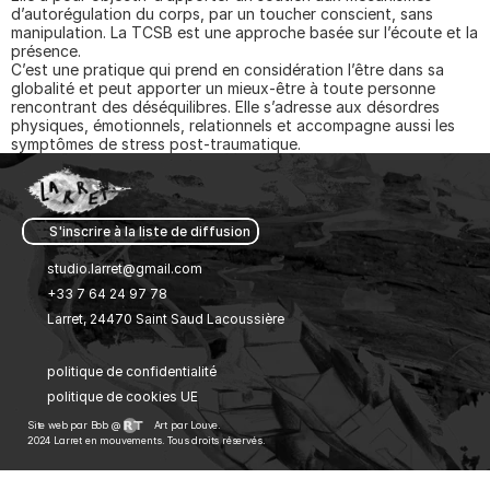
d’autorégulation du corps, par un toucher conscient, sans 
manipulation. La TCSB est une approche basée sur l’écoute et la 
présence.
C’est une pratique qui prend en considération l’être dans sa 
globalité et peut apporter un mieux-être à toute personne 
rencontrant des déséquilibres. Elle s’adresse aux désordres 
physiques, émotionnels, relationnels et accompagne aussi les 
symptômes de stress post-traumatique. 
S'inscrire à la liste de diffusion 
studio.larret@gmail.com
+33 7 64 24 97 78
Larret, 24470 Saint Saud Lacoussière
politique de confidentialité
politique de cookies UE
Site web par Bob @ 
Art par Louve.
2024 Larret en mouvements. Tous droits réservés.