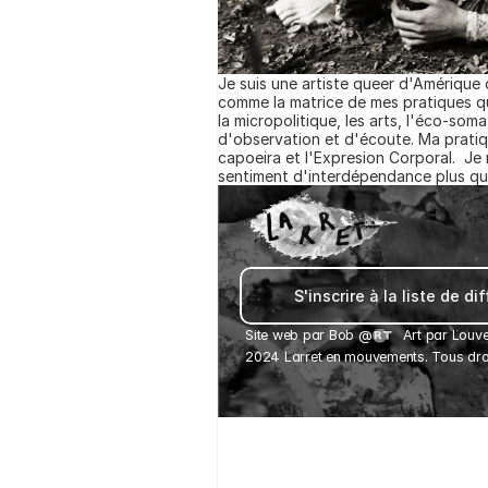
Je suis une artiste queer d'Amérique
comme la matrice de mes pratiques qui 
la micropolitique, les arts, l'éco-som
d'observation et d'écoute. Ma pratiqu
capoeira et l'Expresion Corporal.  Je 
sentiment d'interdépendance plus qu
S'inscrire à la liste de di
Site web par 
Bob
 @
Art par Louve
2024 Larret en mouvements. Tous droi