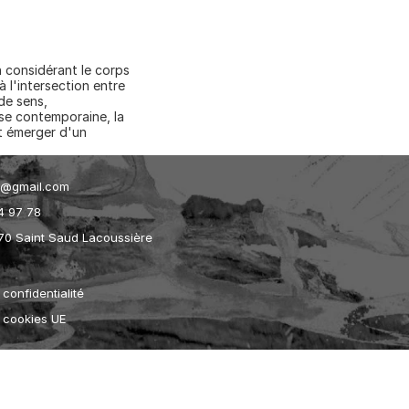
 considérant le corps 
 l'intersection entre 
de sens, 
se contemporaine, la 
t émerger d'un 
et@gmail.com
4 97 78
70 Saint Saud Lacoussière
 confidentialité
e cookies UE