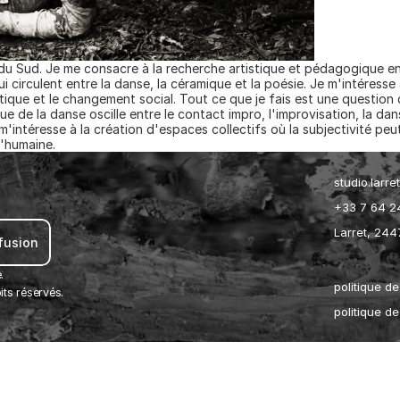
 du Sud. Je me consacre à la recherche artistique et pédagogique en
circulent entre la danse, la céramique et la poésie. Je m'intéresse à
atique et le changement social. Tout ce que je fais est une question 
e de la danse oscille entre le contact impro, l'improvisation, la dan
m'intéresse à la création d'espaces collectifs où la subjectivité peu
'humaine.
studio.larr
+33 7 64 2
Larret, 244
ffusion 
.
politique de
ts réservés.
politique d