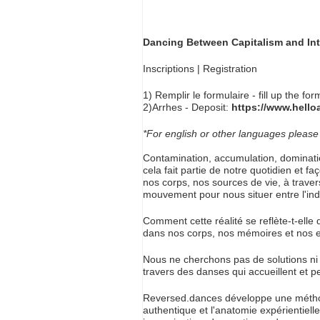
Dancing Between Capitalism and Inti
Inscriptions | Registration
1) Remplir le formulaire - fill up the for
2)Arrhes - Deposit:
https://www.hello
*For english or other languages pleas
Contamination, accumulation, domination 
cela fait partie de notre quotidien et fa
nos corps, nos sources de vie, à traver
mouvement pour nous situer entre l'indu
Comment cette réalité se reflète-t-ell
dans nos corps, nos mémoires et nos e
Nous ne cherchons pas de solutions ni 
travers des danses qui accueillent et 
Reversed.dances développe une méthodo
authentique et l'anatomie expérientiell