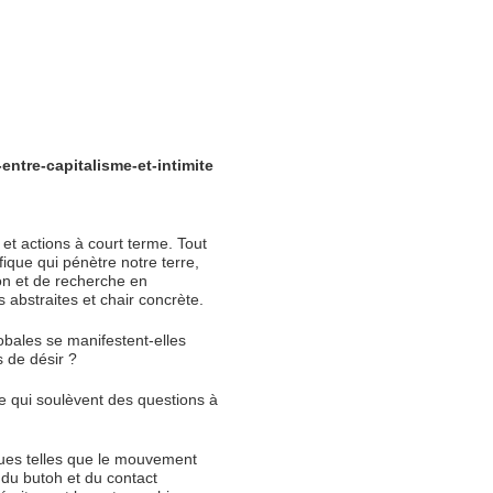
ntre-capitalisme-et-intimite
et actions à court terme. Tout 
fique qui pénètre notre terre, 
on et de recherche en 
 abstraites et chair concrète.
ales se manifestent-elles 
 de désir ?
e qui soulèvent des questions à 
es telles que le mouvement 
du butoh et du contact 