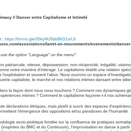
macy // Danser entre Capitalisme et Intimité
m :
https://forms.gle/35kyNU5bbBhD1srL6
asso.com/associations/larret-en-mouvements/evenements/danser-e
e use the option “Language” on the menu*
patriarcale, vitesse, dépossession, non-réciprocité, inégalité, visions 
çonne notre manière d'interagir. Le capitalisme établit une relation spéci
s l'exploitation et souvent l'abus. Nous ouvrons un espace d'investigati
strie capitaliste, le marché et nos relations intimes dansant entre idées
e dans la façon dont nous nous touchons ? Comment ces dynamiques glob
xpériences intimes ? Comment le capitalisme façonne-t-il nos schémas
de déclarations éthiques, mais plutôt à ouvrir des espaces d'expérienc
permettent l'émergence des oppositions et/ou paradoxes de l'humanité.
logie socio-poétique fondée sur la confluence de pratiques somatiqu
e (inspirées du BMC et du Continuum), l'improvisation en danse à partir 